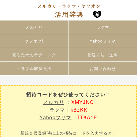
メルカリ
ラクマ
ヤフオク!
Yahooフリマ
売るためのテクニック
配送方法・送料
トラブル解決方法
お問い合わせ
招待コードをぜひ使ってください！
メルカリ
：
XMYJNC
ラクマ
：
kBzKK
Yahooフリマ
：
TT6A1E
新規会員登録時に上の招待コードを入力すると、